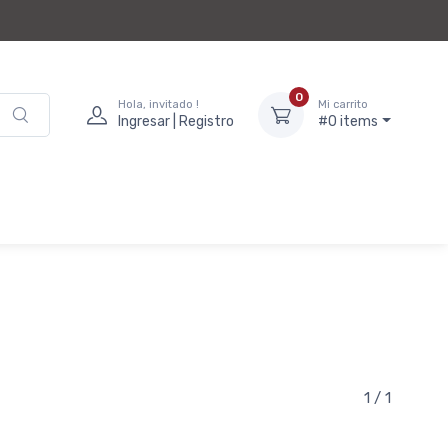
0
Hola, invitado !
Mi carrito
Ingresar | Registro
#0 items
1 / 1