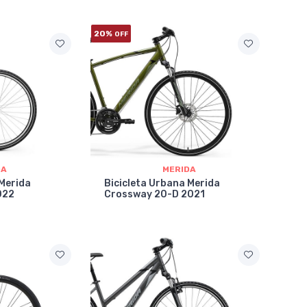
20%
OFF
DA
MERIDA
 Merida
Bicicleta Urbana Merida
022
Crossway 20-D 2021