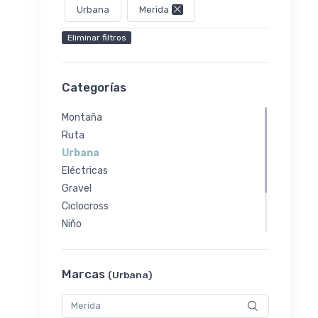
Urbana
Merida
Eliminar filtros
Categorías
Montaña
Ruta
Urbana
Eléctricas
Gravel
Ciclocross
Niño
Cuadros
Triathlon
Marcas
(Urbana)
Fusibles para Cuadros