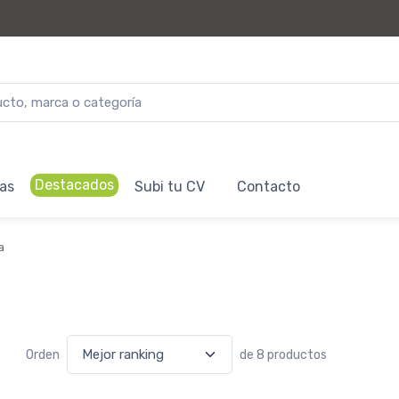
Destacados
as
Subi tu CV
Contacto
a
Orden
de 8 productos