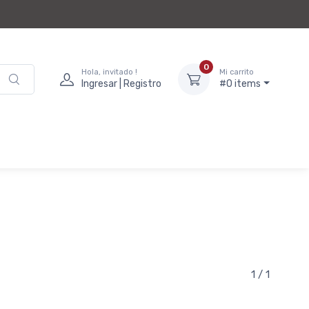
0
Hola, invitado !
Mi carrito
Ingresar | Registro
#0 items
1 / 1