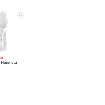
ER
r Macerata