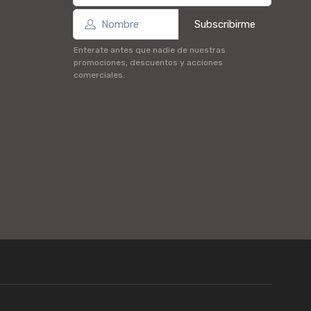
Subscribirme
Enterate antes que nadie de nuestras
promociones, descuentos y acciones
comerciales.