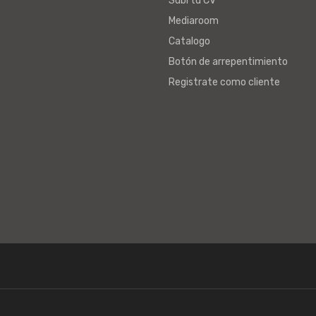
Subi tu CV
Mediaroom
Catalogo
Botón de arrepentimiento
Registrate como cliente