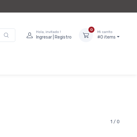
0
Hola, invitado !
Mi carrito
Ingresar | Registro
#0 items
1 / 0