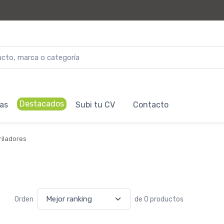
Destacados
as
Subi tu CV
Contacto
riladores
Orden
de 0 productos