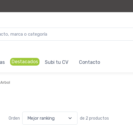
Destacados
as
Subi tu CV
Contacto
 Arbol
Orden
de 2 productos