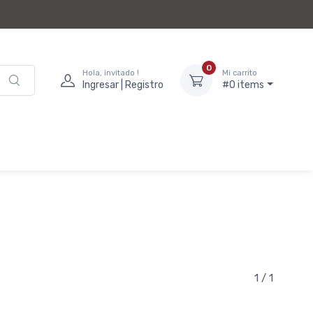
0
Hola, invitado !
Mi carrito
Ingresar | Registro
#0 items
1 / 1