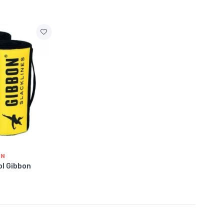
ON
ol Gibbon