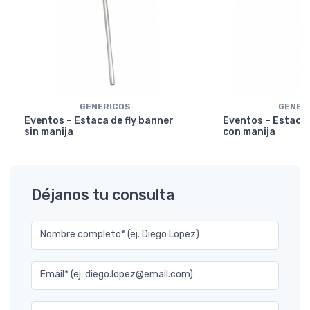
GENERICOS
GENER
Eventos – Estaca de fly banner
Eventos – Estaca 
sin manija
con manija
Déjanos tu consulta
Nombre completo* (ej. Diego Lopez)
Email* (ej. diego.lopez@email.com)