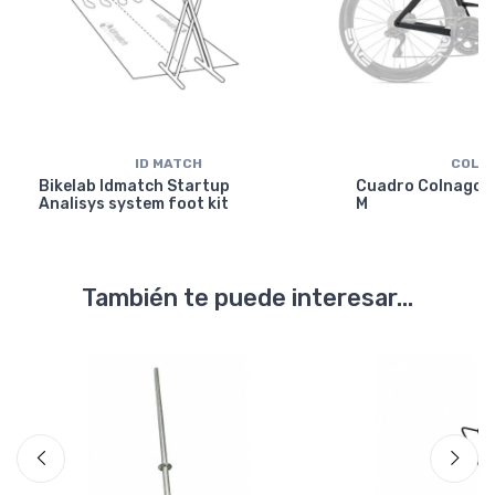
ID MATCH
COLN
Bikelab Idmatch Startup
Cuadro Colnago Y
Analisys system foot kit
M
También te puede interesar...