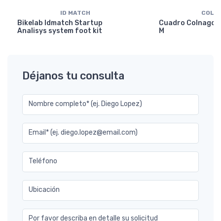
ID MATCH
COLN
Bikelab Idmatch Startup
Cuadro Colnago Y
Analisys system foot kit
M
Déjanos tu consulta
Nombre completo* (ej. Diego Lopez)
Email* (ej. diego.lopez@email.com)
Teléfono
Ubicación
Por favor describa en detalle su solicitud