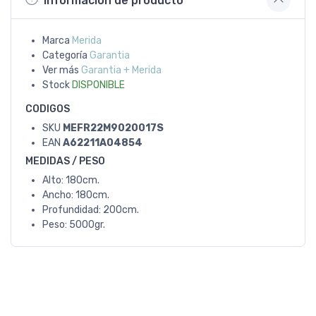
Información de producto
Marca
Merida
Categoría
Garantia
Ver más
Garantia + Merida
Stock
DISPONIBLE
CODIGOS
SKU
MEFR22M9020017S
EAN
A62211A04854
MEDIDAS / PESO
Alto: 180cm.
Ancho: 180cm.
Profundidad: 200cm.
Peso: 5000gr.