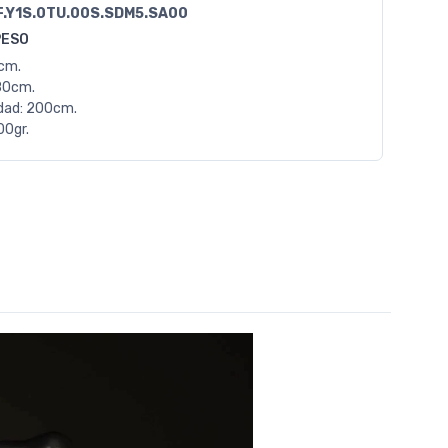
F.Y1S.0TU.00S.SDM5.SA00
PESO
0cm.
80cm.
dad: 200cm.
00gr.