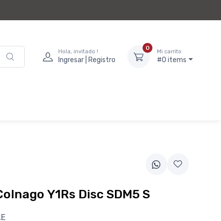
0
Hola, invitado !
Mi carrito
Ingresar | Registro
#0 items
Colnago Y1Rs Disc SDM5 S
LE