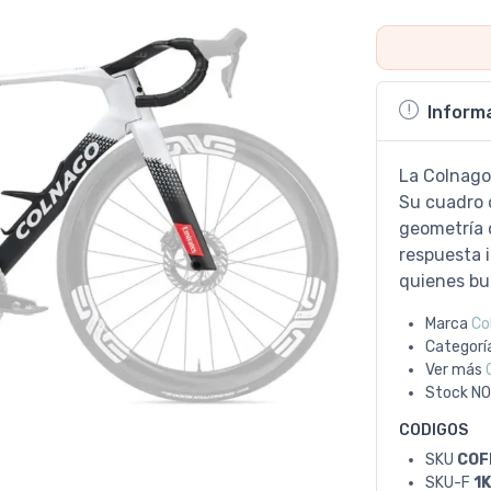
Inform
La Colnago
Su cuadro 
geometría 
respuesta 
quienes bu
Marca
Co
Categorí
Ver más
Stock
NO
CODIGOS
SKU
COF
SKU-F
1