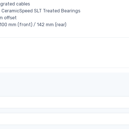
tegrated cables
5° CeramicSpeed SLT Treated Bearings
m offset
100 mm (front) / 142 mm (rear)