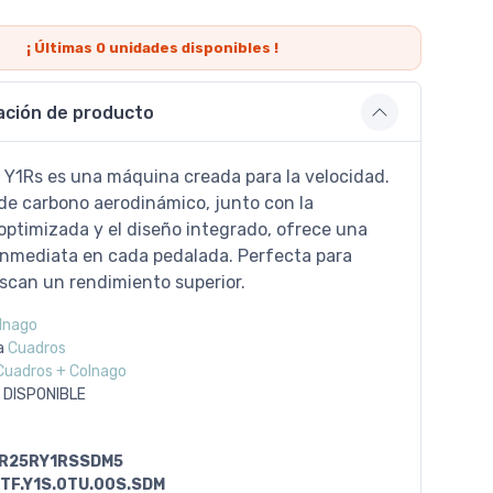
¡ Últimas
0
unidades disponibles !
ación de producto
 Y1Rs es una máquina creada para la velocidad.
de carbono aerodinámico, junto con la
optimizada y el diseño integrado, ofrece una
inmediata en cada pedalada. Perfecta para
scan un rendimiento superior.
lnago
a
Cuadros
Cuadros + Colnago
 DISPONIBLE
R25RY1RSSDM5
KTF.Y1S.0TU.00S.SDM