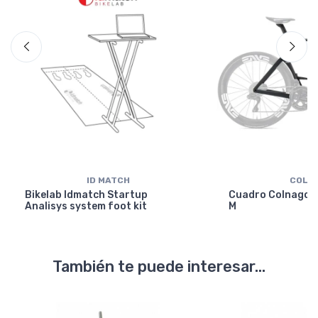
ID MATCH
COLN
Bikelab Idmatch Startup
Cuadro Colnago Y
Analisys system foot kit
M
También te puede interesar...