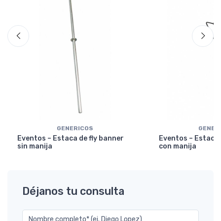
GENERICOS
GENER
Eventos – Estaca de fly banner
Eventos – Estaca 
sin manija
con manija
Déjanos tu consulta
Nombre completo* (ej. Diego Lopez)