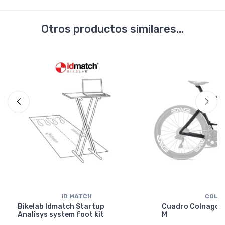
Otros productos similares...
ID MATCH
COLN
Bikelab Idmatch Startup
Cuadro Colnago Y
Analisys system foot kit
M