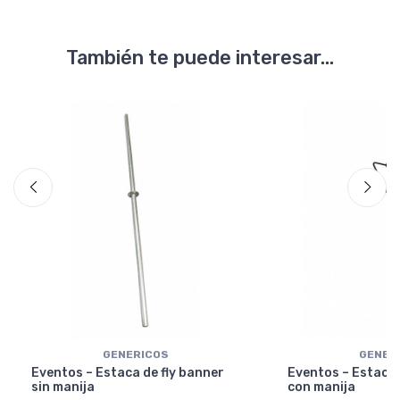
También te puede interesar...
GENERICOS
GENER
Eventos – Estaca de fly banner
Eventos – Estaca 
sin manija
con manija