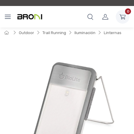
0
Outdoor
Trail Running
Iluminación
Linternas