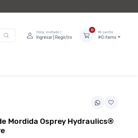
0
Hola, invitado !
Mi carrito
Ingresar | Registro
#0 items
de Mordida Osprey Hydraulics®
ve