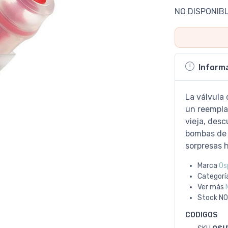
NO DISPONIB
Inform
La válvula
un reempla
vieja, desc
bombas de 
sorpresas 
Marca
Os
Categorí
Ver más
Stock
NO
CODIGOS