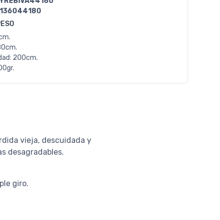
YREBIVA44180
136044180
PESO
0cm.
80cm.
dad: 200cm.
00gr.
rdida vieja, descuidada y
as desagradables.
le giro.