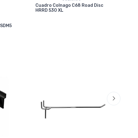
Cuadro Colnago C68 Road Disc
HRRD 530 XL
Cua
 SDM5
VRW