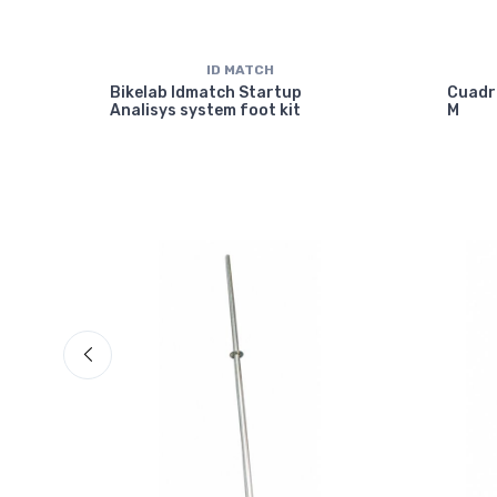
ID MATCH
isc
Bikelab Idmatch Startup
Cuadr
Analisys system foot kit
M