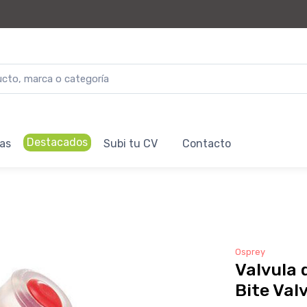
Destacados
as
Subi tu CV
Contacto
Osprey
Valvula 
Bite Val