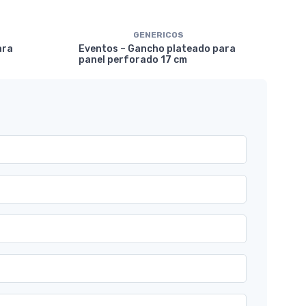
GENERICOS
Eve
ara
Eventos – Gancho plateado para
mar
panel perforado 17 cm