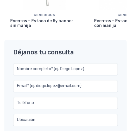
GENERICOS
GENER
Eventos – Estaca de fly banner
Eventos – Estaca 
sin manija
con manija
Déjanos tu consulta
Nombre completo* (ej. Diego Lopez)
Email* (ej. diego.lopez@email.com)
Teléfono
Ubicación