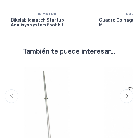
ID MATCH
COLN
Bikelab Idmatch Startup
Cuadro Colnago Y
Analisys system foot kit
M
También te puede interesar...