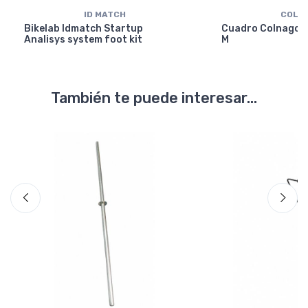
ID MATCH
COLN
Bikelab Idmatch Startup
Cuadro Colnago Y
Analisys system foot kit
M
También te puede interesar...