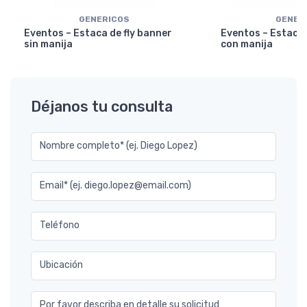
GENERICOS
GENER
Eventos – Estaca de fly banner
Eventos – Estaca 
sin manija
con manija
Déjanos tu consulta
Nombre completo* (ej. Diego Lopez)
Email* (ej. diego.lopez@email.com)
Teléfono
Ubicación
Por favor describa en detalle su solicitud