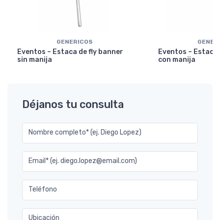
GENERICOS
GENER
Eventos – Estaca de fly banner
Eventos – Estaca 
sin manija
con manija
Déjanos tu consulta
Nombre completo* (ej. Diego Lopez)
Email* (ej. diego.lopez@email.com)
Teléfono
Ubicación