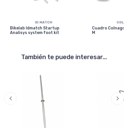
ID MATCH
COLN
Bikelab Idmatch Startup
Cuadro Colnago Y
Analisys system foot kit
M
También te puede interesar...