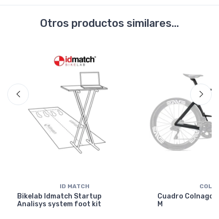
Otros productos similares...
ID MATCH
COLN
Bikelab Idmatch Startup
Cuadro Colnago Y
Analisys system foot kit
M