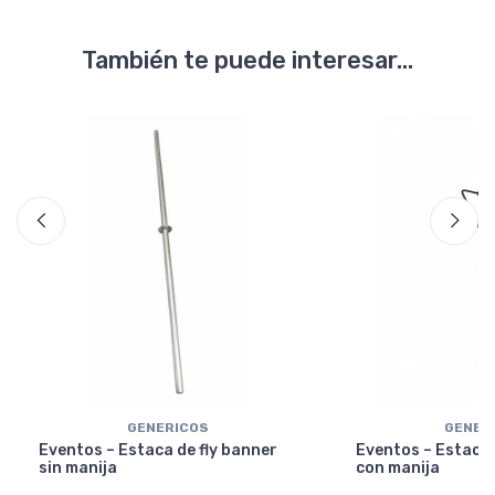
También te puede interesar...
GENERICOS
GENER
Eventos – Estaca de fly banner
Eventos – Estaca 
sin manija
con manija