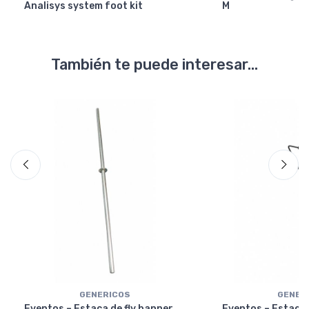
Analisys system foot kit
M
También te puede interesar...
GENERICOS
GENER
Eventos – Estaca de fly banner
Eventos – Estaca 