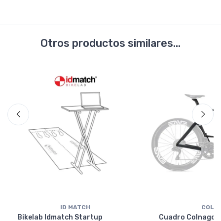
Otros productos similares...
ID MATCH
COLN
Bikelab Idmatch Startup
Cuadro Colnago Y