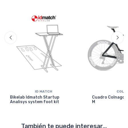
ID MATCH
COLN
Bikelab Idmatch Startup
Cuadro Colnago Y
Analisys system foot kit
M
También te puede interesar...