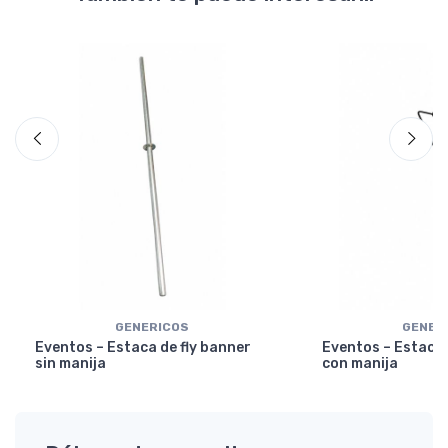
GENERICOS
GENER
Eventos – Estaca de fly banner
Eventos – Estaca 
sin manija
con manija