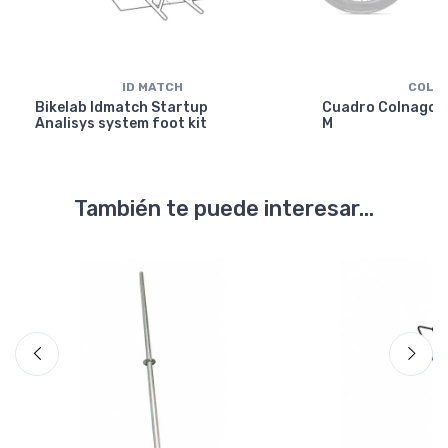
ID MATCH
COLN
Bikelab Idmatch Startup
Cuadro Colnago Y
Analisys system foot kit
M
También te puede interesar...