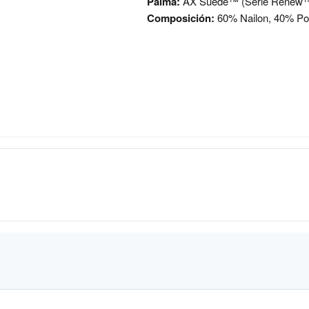
Palma:
AX Suede™ (Serie Renew™
Composición:
60% Nailon, 40% Pol