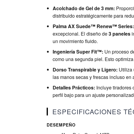
Acolchado de Gel de 3 mm:
Proporcio
distribuido estratégicamente para redu
Palma AX Suede™ Renew™ Series:
excepcional. El diseño de
3 paneles
i
un movimiento fluido.
Ingeniería Super Fit™:
Un proceso de 
como una segunda piel. Esto optimiza l
Dorso Transpirable y Ligero:
Utiliza
las manos secas y frescas incluso en 
Detalles Prácticos:
Incluye tiradores o
perfil bajo para un ajuste personalizad
ESPECIFICACIONES TÉ
DESEMPEÑO