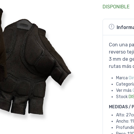
DISPONIBLE
Inform
Con una pa
reverso te
3 mm de gel
rutas más d
Marca
Gi
Categorí
Ver más
Stock
DI
MEDIDAS / 
Alto: 27
Ancho: 1
Profundi
Peso: 120