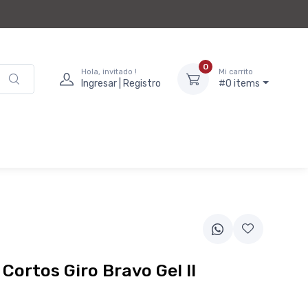
0
Hola, invitado !
Mi carrito
Ingresar | Registro
#0 items
Cortos Giro Bravo Gel II