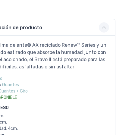
ación de producto
lma de ante® AX reciclado Renew™ Series y un
jido estirado que absorbe la humedad junto con
 acolchado, el Bravo II está preparado para las
ifíciles, asfaltadas o sin asfaltar
ro
a
Guantes
Guantes + Giro
SPONIBLE
PESO
cm.
1cm.
dad: 4cm.
gr.