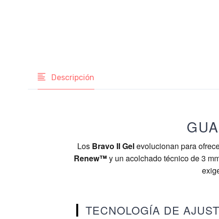
Descripción
GUA
Los
Bravo II Gel
evolucionan para ofrecer
Renew™
y un acolchado técnico de 3 mm
exig
TECNOLOGÍA DE AJUS