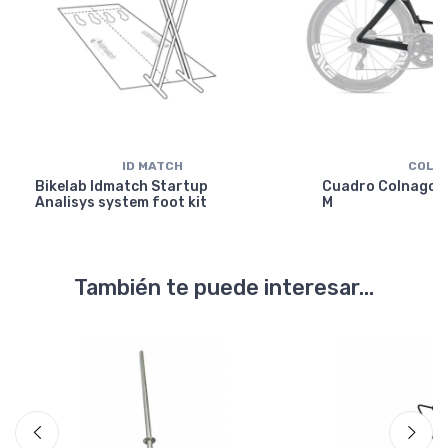
ID MATCH
COLN
Bikelab Idmatch Startup
Cuadro Colnago Y
Analisys system foot kit
M
También te puede interesar...