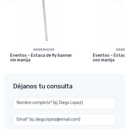
GENERICOS
GENER
Eventos – Estaca de fly banner
Eventos – Estaca 
sin manija
con manija
Déjanos tu consulta
Nombre completo* (ej. Diego Lopez)
Email* (ej. diego.lopez@email.com)