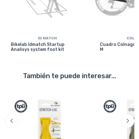
ID MATCH
COLN
Bikelab Idmatch Startup
Cuadro Colnago Y
Analisys system foot kit
M
También te puede interesar...