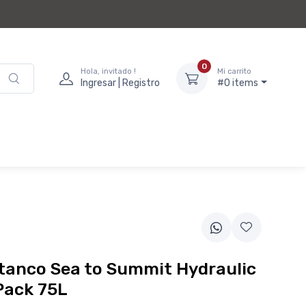
0
Hola, invitado !
Mi carrito
Ingresar | Registro
#0 items
tanco Sea to Summit Hydraulic
Pack 75L