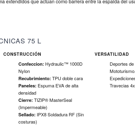
 extendidos que actúan como barrera entre la espalda del usu
NICAS 75 L
CONSTRUCCIÓN
VERSATILIDAD
Confeccion:
Hydraulic™ 1000D
Deportes de
Nylon
Mototurismo
Recubrimiento:
TPU doble cara
Expediciones
Paneles:
Espuma EVA de alta
Travecias 4x
densidad
Cierre:
TIZIP® MasterSeal
(Impermeable)
Sellado:
IPX8 Soldadura RF (Sin
costuras)