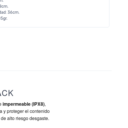
m.
8cm.
dad: 36cm.
5gr.
PACK
te
impermeable (IPX8)
,
 y proteger el contenido
de alto riesgo desgaste.