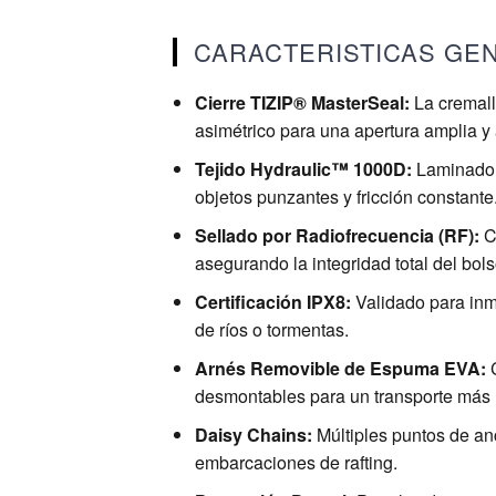
CARACTERISTICAS GE
Cierre TIZIP® MasterSeal:
La cremall
asimétrico para una apertura amplia y
Tejido Hydraulic™ 1000D:
Laminado d
objetos punzantes y fricción constante
Sellado por Radiofrecuencia (RF):
Co
asegurando la integridad total del bol
Certificación IPX8:
Validado para inm
de ríos o tormentas.
Arnés Removible de Espuma EVA:
C
desmontables para un transporte más l
Daisy Chains:
Múltiples puntos de an
embarcaciones de rafting.