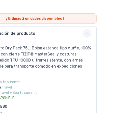
¡ Últimas
2
unidades disponibles !
ación de producto
ro Dry Pack 75L. Bolsa estanca tipo duffle, 100%
 con cierre TIZIP® MasterSeal y costuras
ejido TPU 1000D ultrarresistente, con arnés
e para transporte cómodo en expediciones
a to summit
a
Travel
Travel + Sea to summit
SPONIBLE
PESO