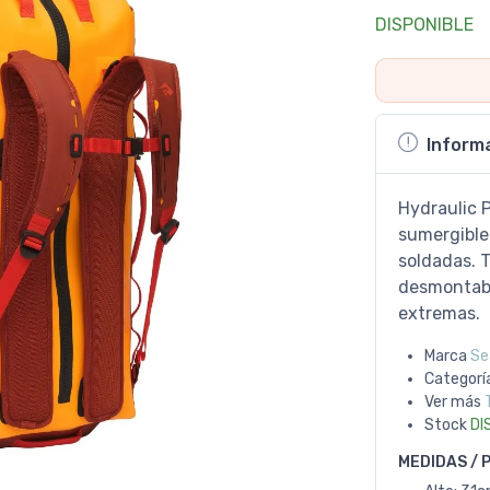
DISPONIBLE
Inform
Hydraulic P
sumergible
soldadas. T
desmontabl
extremas.
Marca
Se
Categorí
Ver más
Stock
DI
MEDIDAS / 