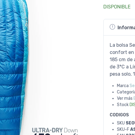
DISPONIBLE
Inform
La bolsa S
confort en 
185 cm de 
de 3°C a L
pesa solo, 
Marca
Se
Categorí
Ver más
Stock
DI
CODIGOS
SKU
SEO
SKU-F
A