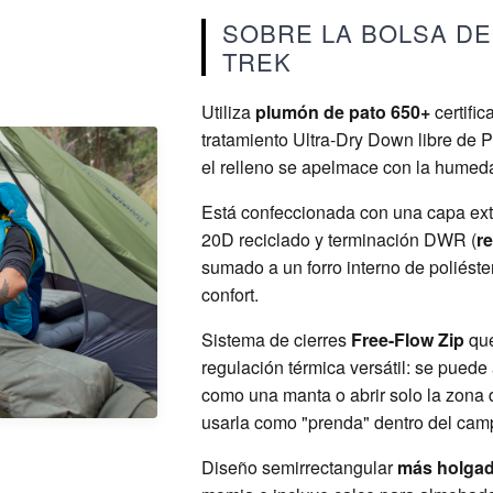
SOBRE LA BOLSA DE
TREK
Utiliza
plumón de pato 650+
certifi
tratamiento Ultra-Dry Down libre de 
el relleno se apelmace con la humed
Está confeccionada con una capa exte
20D reciclado y terminación DWR (
re
sumado a un forro interno de poliéster
confort.
Sistema de cierres
Free-Flow Zip
que
regulación térmica versátil: se puede
como una manta o abrir solo la zona 
usarla como "prenda" dentro del ca
Diseño semirrectangular
más holga