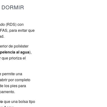
 DORMIR
cado (RDS) con
PFAS, para evitar que
ad.
rior de poliéster
pelencia al agua
),
 que prioriza el
 permite una
 abrir por completo
de los pies para
mpamento.
do
que una bolsa tipo