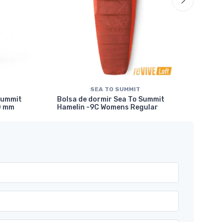
SEA TO SUMMIT
Bol
Summit
Bolsa de dormir Sea To Summit
Tre
0 mm
Hamelin -9C Womens Regular
Con