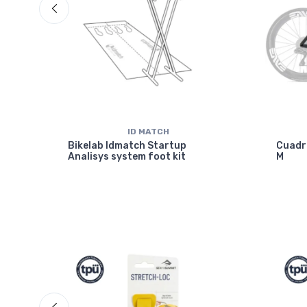
ID MATCH
isc
Bikelab Idmatch Startup
Cuadr
Analisys system foot kit
M