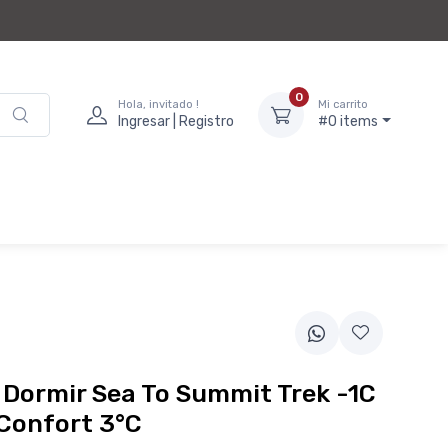
0
Hola, invitado !
Mi carrito
Ingresar | Registro
#0 items
 Dormir Sea To Summit Trek -1C
Confort 3°C