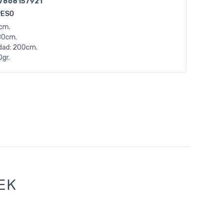
7868157921
PESO
0cm.
80cm.
dad: 200cm.
gr.
EK