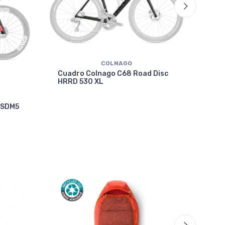
COLNAGO
Cuadro Colnago C68 Road Disc
HRRD 530 XL
Cua
 SDM5
VRW