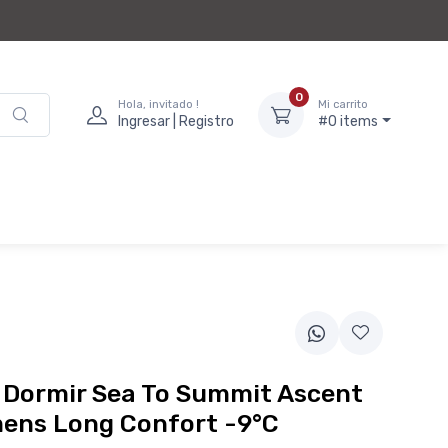
0
Hola, invitado !
Mi carrito
Ingresar | Registro
#0 items
 Dormir Sea To Summit Ascent
ens Long Confort -9°C