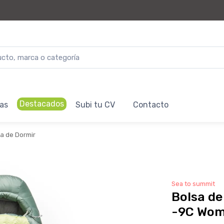
Destacados
as
Subi tu CV
Contacto
a de Dormir
Sea to summit
Bolsa de
-9C Wom