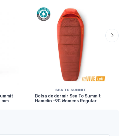
SEA TO SUMMIT
Bol
Summit
Bolsa de dormir Sea To Summit
Tre
0 mm
Hamelin -9C Womens Regular
Con