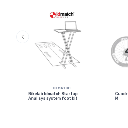
ID MATCH
isc
Bikelab Idmatch Startup
Cuadr
Analisys system foot kit
M