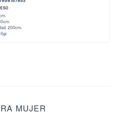
7868157853
PESO
0cm.
80cm.
dad: 200cm.
3gr.
ARA MUJER