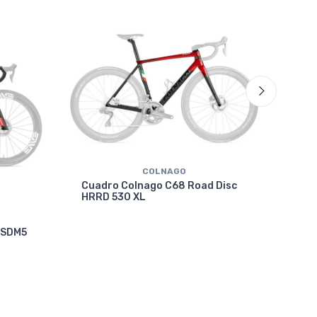
COLNAGO
Cuadro Colnago C68 Road Disc
HRRD 530 XL
Cua
 SDM5
VRW