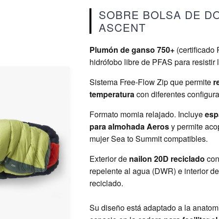
SOBRE BOLSA DE D
ASCENT
Plumón de ganso 750+
(certificado
hidrófobo libre de PFAS para resistir
Sistema Free-Flow Zip que permite
r
temperatura
con diferentes configura
Formato momia relajado. Incluye
esp
para almohada Aeros
y permite aco
mujer Sea to Summit compatibles.
Exterior de
nailon 20D reciclado
con
repelente al agua (DWR) e interior d
reciclado.
Su diseño está adaptado a la anatom