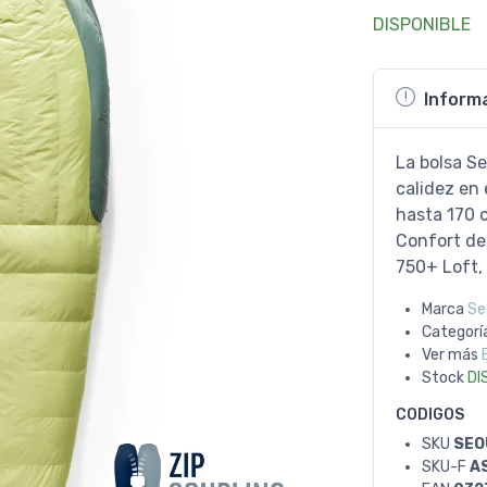
DISPONIBLE
Inform
La bolsa S
calidez en
hasta 170 
Confort de
750+ Loft, 
Marca
Se
Categorí
Ver más
Stock
DI
CODIGOS
SKU
SEO
SKU-F
A