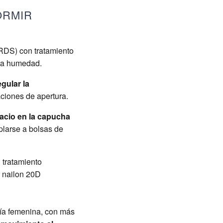
ORMIR
 RDS) con tratamiento
 la humedad.
egular la
ciones de apertura.
acio en la capucha
plarse a bolsas de
 tratamiento
e nailon 20D
ía femenina, con más