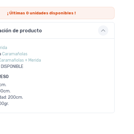
¡ Últimas
0
unidades disponibles !
ación de producto
rida
a
Caramañolas
Caramañolas + Merida
 DISPONIBLE
PESO
0cm.
80cm.
dad: 200cm.
00gr.