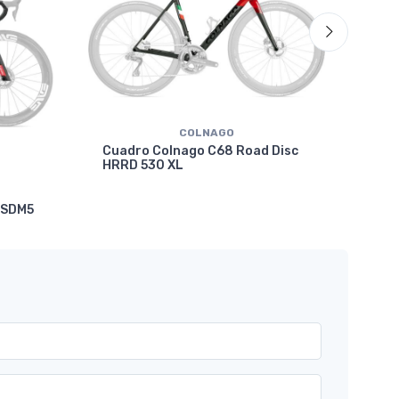
COLNAGO
Cuadro Colnago C68 Road Disc
HRRD 530 XL
Cua
 SDM5
VRW