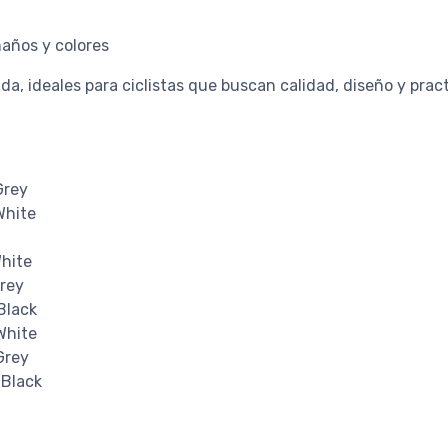
años y colores
a, ideales para ciclistas que buscan calidad, diseño y prac
Grey
White
White
Grey
Black
White
Grey
 Black