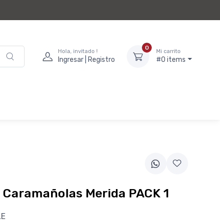
0
Hola, invitado !
Mi carrito
Ingresar | Registro
#0 items
 Caramañolas Merida PACK 1
LE