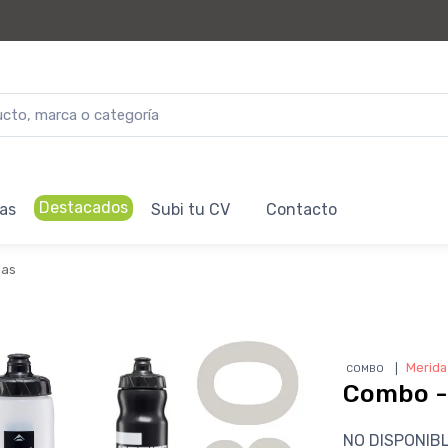
Destacados
as
Subi tu CV
Contacto
las
❘
Merida
COMBO
Combo -
NO DISPONIB