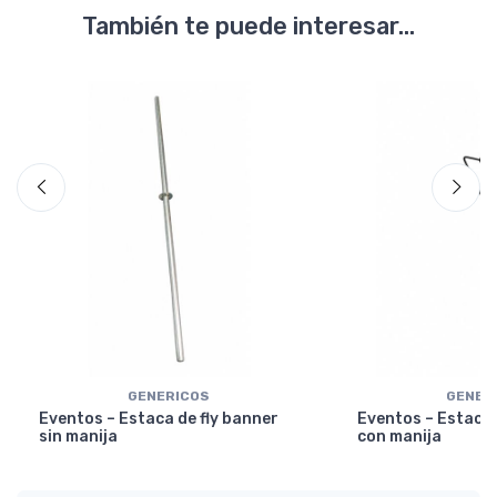
También te puede interesar...
GENERICOS
GENER
Eventos – Estaca de fly banner
Eventos – Estaca 
sin manija
con manija