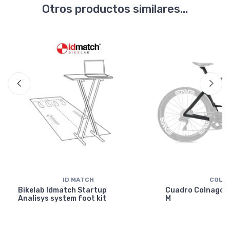
Otros productos similares...
ID MATCH
COLN
Bikelab Idmatch Startup
Cuadro Colnago Y
Analisys system foot kit
M