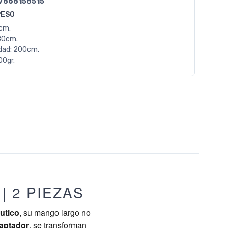
7868158515
PESO
0cm.
80cm.
dad: 200cm.
00gr.
| 2 PIEZAS
utico
, su mango largo no
aptador
, se transforman