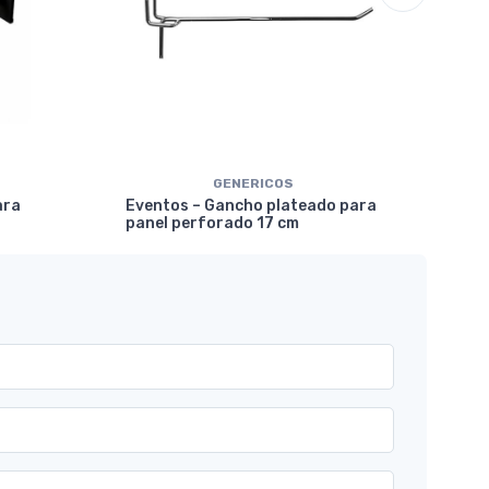
GENERICOS
Eve
ara
Eventos – Gancho plateado para
mar
panel perforado 17 cm