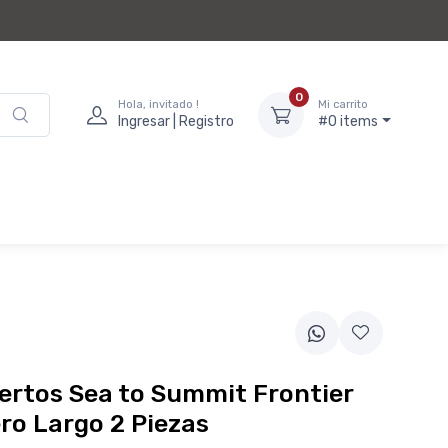
0
Hola, invitado !
Mi carrito
Ingresar | Registro
#0 items
ertos Sea to Summit Frontier
ero Largo 2 Piezas