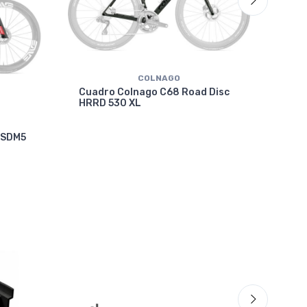
COLNAGO
Cuadro Colnago C68 Road Disc
HRRD 530 XL
Cua
 SDM5
VRW