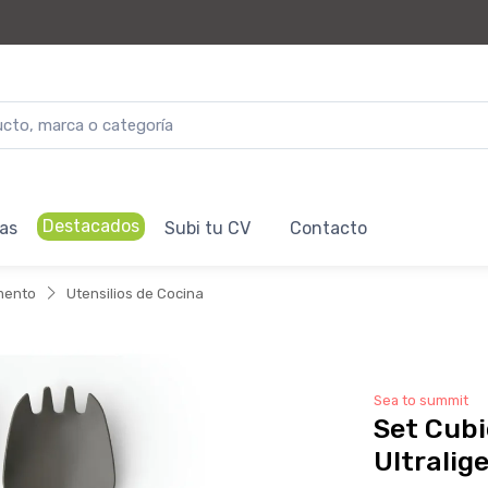
Destacados
as
Subi tu CV
Contacto
mento
Utensilios de Cocina
Sea to summit
Set Cubi
Ultralig