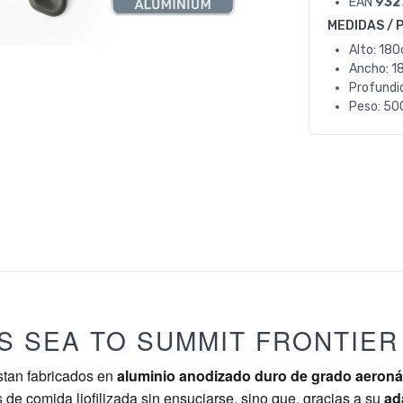
EAN
932
MEDIDAS / 
Alto: 18
Ancho: 1
Profundi
Peso: 50
S SEA TO SUMMIT FRONTIER 
tan fabricados en
aluminio anodizado duro de grado aeroná
 de comida liofilizada sin ensuciarse, sino que, gracias a su
ad