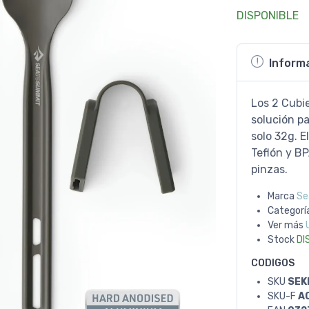
DISPONIBLE
Inform
Los 2 Cubie
solución pa
solo 32g. E
Teflón y B
pinzas.
Marca
Se
Categorí
Ver más
Stock
DI
CODIGOS
SKU
SEK
SKU-F
A