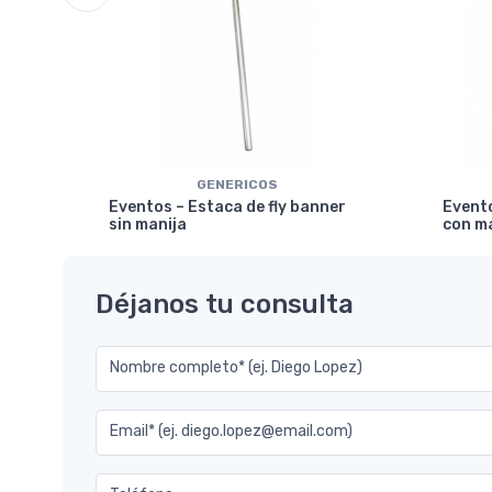
GENERICOS
ical
Eventos – Estaca de fly banner
Evento
sin manija
con m
Déjanos tu consulta
Nombre completo* (ej. Diego Lopez)
Email* (ej. diego.lopez@email.com)