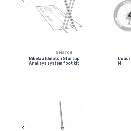
ID MATCH
isc
Bikelab Idmatch Startup
Cuadr
Analisys system foot kit
M