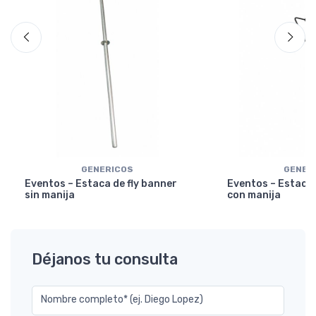
GENERICOS
GENER
Eventos – Estaca de fly banner
Eventos – Estaca 
sin manija
con manija
Déjanos tu consulta
Nombre completo* (ej. Diego Lopez)