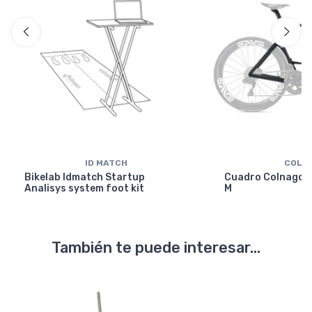
ID MATCH
COLN
Bikelab Idmatch Startup
Cuadro Colnago Y
Analisys system foot kit
M
También te puede interesar...