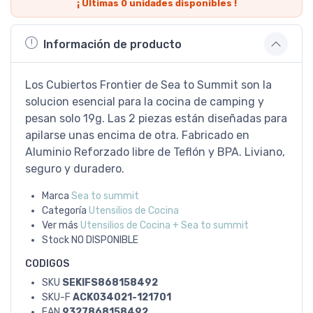
¡ Últimas
0
unidades disponibles !
Información de producto
Los Cubiertos Frontier de Sea to Summit son la
solucion esencial para la cocina de camping y
pesan solo 19g. Las 2 piezas están diseñadas para
apilarse unas encima de otra. Fabricado en
Aluminio Reforzado libre de Teflón y BPA. Liviano,
seguro y duradero.
Marca
Sea to summit
Categoría
Utensilios de Cocina
Ver más
Utensilios de Cocina + Sea to summit
Stock
NO DISPONIBLE
CODIGOS
SKU
SEKIFS868158492
SKU-F
ACK034021-121701
EAN
9327868158492