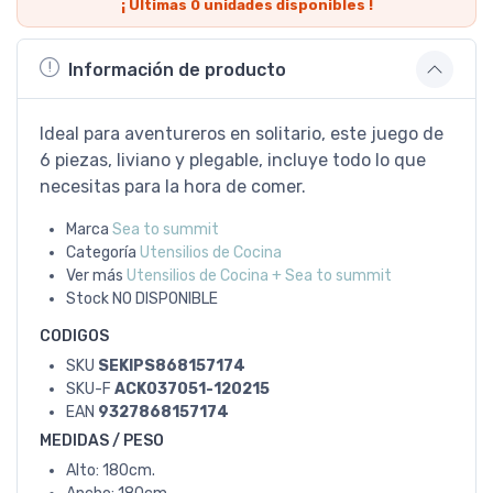
¡ Últimas
0
unidades disponibles !
Información de producto
Ideal para aventureros en solitario, este juego de
6 piezas, liviano y plegable, incluye todo lo que
necesitas para la hora de comer.
Marca
Sea to summit
Categoría
Utensilios de Cocina
Ver más
Utensilios de Cocina + Sea to summit
Stock
NO DISPONIBLE
CODIGOS
SKU
SEKIPS868157174
SKU-F
ACK037051-120215
EAN
9327868157174
MEDIDAS / PESO
Alto: 180cm.