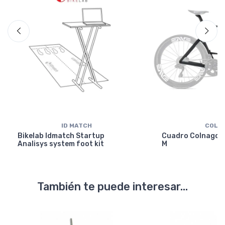
ID MATCH
COLN
Bikelab Idmatch Startup
Cuadro Colnago Y
Analisys system foot kit
M
También te puede interesar...