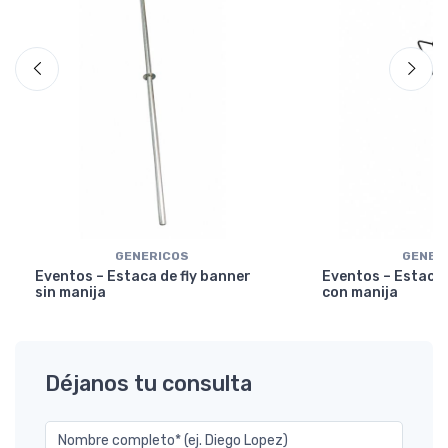
GENERICOS
GENER
Eventos – Estaca de fly banner
Eventos – Estaca 
sin manija
con manija
Déjanos tu consulta
Nombre completo* (ej. Diego Lopez)