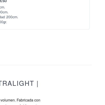
PESO
0cm.
80cm.
dad: 200cm.
00gr.
RALIGHT |
y volumen. Fabricada con