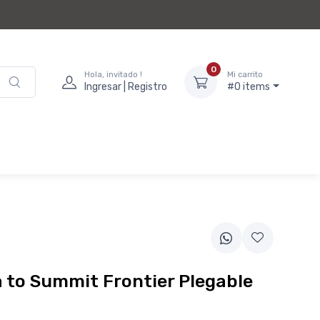
0
Hola, invitado !
Mi carrito
Ingresar | Registro
#0 items
 to Summit Frontier Plegable