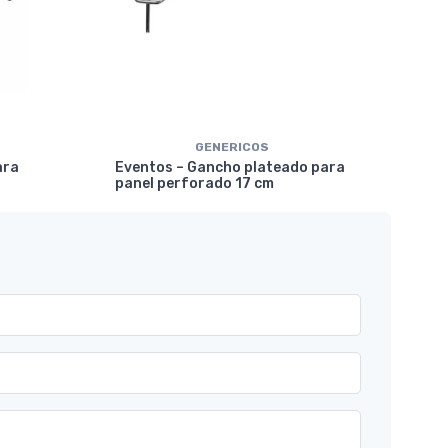
GENERICOS
Eve
ara
Eventos – Gancho plateado para
mar
panel perforado 17 cm