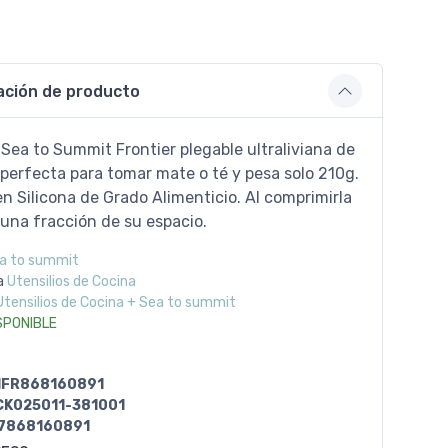
ación de producto
Sea to Summit Frontier plegable ultraliviana de
es perfecta para tomar mate o té y pesa solo 210g.
n Silicona de Grado Alimenticio. Al comprimirla
una fracción de su espacio.
a to summit
a
Utensilios de Cocina
Utensilios de Cocina + Sea to summit
SPONIBLE
IFR868160891
CK025011-381001
7868160891