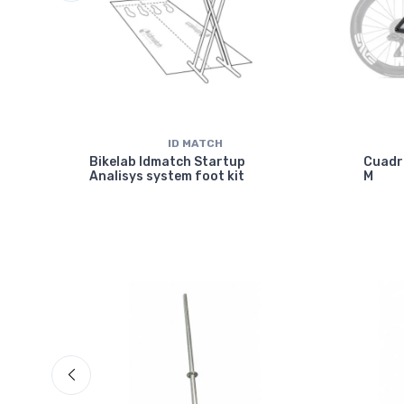
ID MATCH
isc
Bikelab Idmatch Startup
Cuadr
Analisys system foot kit
M