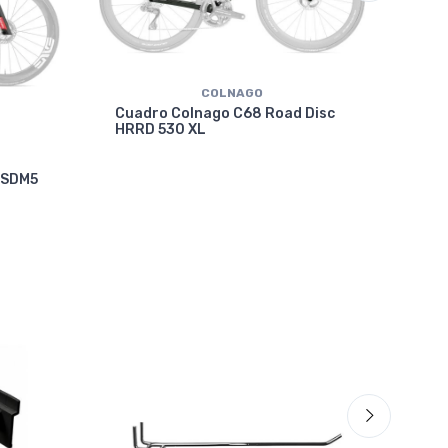
COLNAGO
Cuadro Colnago C68 Road Disc
HRRD 530 XL
Cua
 SDM5
VRW