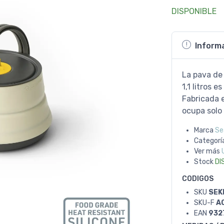
DISPONIBLE
Inform
La pava de 
1,1 litros 
Fabricada e
ocupa solo 
Marca
Se
Categorí
Ver más
Stock
DI
CODIGOS
SKU
SEK
SKU-F
A
EAN
932