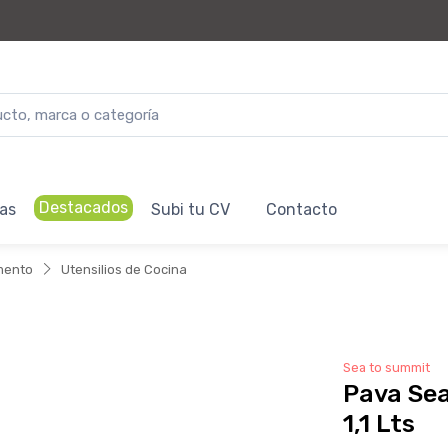
Destacados
as
Subi tu CV
Contacto
mento
Utensilios de Cocina
Sea to summit
Pava Sea
1,1 Lts