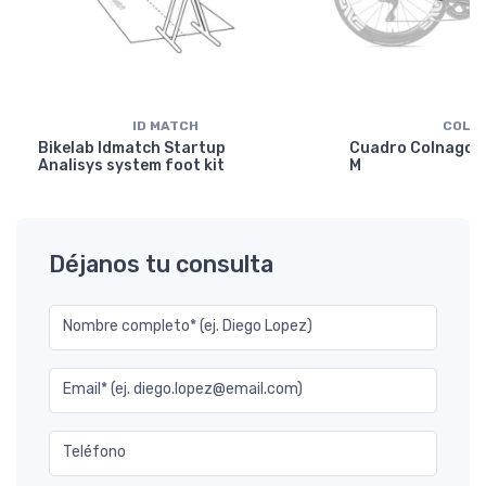
ID MATCH
COLN
Bikelab Idmatch Startup
Cuadro Colnago Y
Analisys system foot kit
M
Déjanos tu consulta
Nombre completo* (ej. Diego Lopez)
Email* (ej. diego.lopez@email.com)
Teléfono