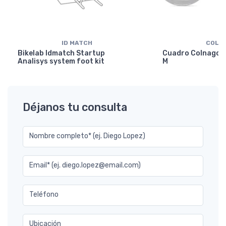
ID MATCH
COLN
Bikelab Idmatch Startup
Cuadro Colnago Y
Analisys system foot kit
M
Déjanos tu consulta
Nombre completo* (ej. Diego Lopez)
Email* (ej. diego.lopez@email.com)
Teléfono
Ubicación