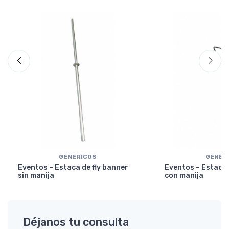
GENERICOS
GENER
Eventos – Estaca de fly banner
Eventos – Estaca 
sin manija
con manija
Déjanos tu consulta