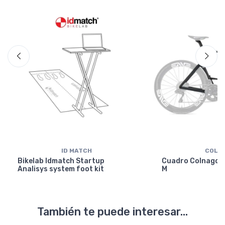
ID MATCH
COLN
Bikelab Idmatch Startup
Cuadro Colnago Y
Analisys system foot kit
M
También te puede interesar...