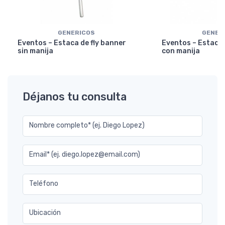
GENERICOS
GENER
Eventos – Estaca de fly banner
Eventos – Estaca 
sin manija
con manija
Déjanos tu consulta
Nombre completo* (ej. Diego Lopez)
Email* (ej. diego.lopez@email.com)
Teléfono
Ubicación