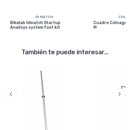
ID MATCH
COLN
Bikelab Idmatch Startup
Cuadro Colnago Y
Analisys system foot kit
M
También te puede interesar...