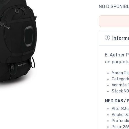
NO DISPONIB
Inform
El Aether P
un paquete
Marca
Os
Categorí
Ver más
Stock
NO
MEDIDAS / 
Alto: 83
Ancho: 3
Profundi
Peso: 26