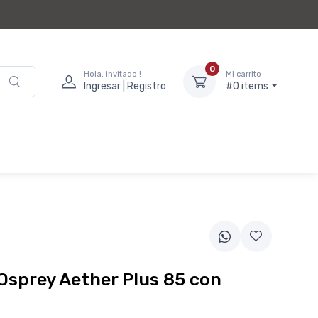
0
Hola, invitado !
Mi carrito
Ingresar | Registro
#0 items
Osprey Aether Plus 85 con