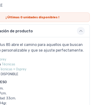
LE
¡ Últimas
0
unidades disponibles !
ación de producto
lus 85 abre el camino para aquellos que buscan
 personalizable y que se ajuste perfectamente.
prey
a
Técnicas
Técnicas + Osprey
 DISPONIBLE
PESO
cm.
7cm.
dad: 33cm.
94gr.