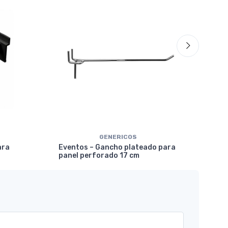
GENERICOS
Eve
ara
Eventos – Gancho plateado para
mar
panel perforado 17 cm