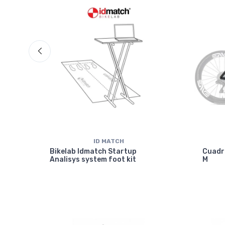
ID MATCH
isc
Bikelab Idmatch Startup
Cuadr
Analisys system foot kit
M