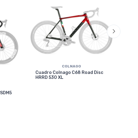
COLNAGO
Cuadro Colnago C68 Road Disc
HRRD 530 XL
Cua
 SDM5
VRW