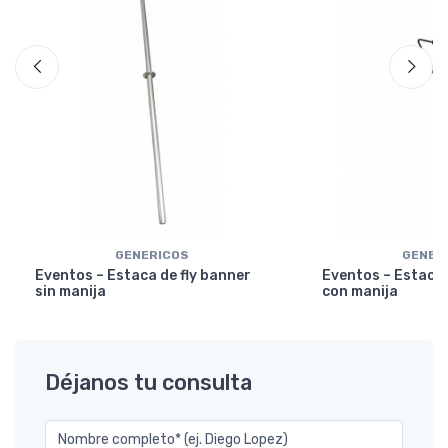
GENERICOS
GENER
Eventos – Estaca de fly banner
Eventos – Estaca 
sin manija
con manija
Déjanos tu consulta
Nombre completo* (ej. Diego Lopez)