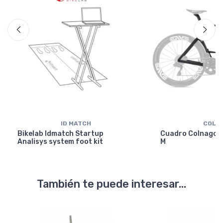
ID MATCH
COLN
Bikelab Idmatch Startup
Cuadro Colnago Y
Analisys system foot kit
M
También te puede interesar...