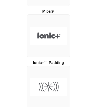
Mips®
Ionic+™ Padding