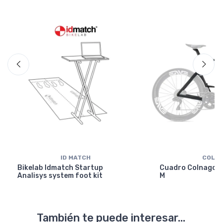
ID MATCH
COLN
Bikelab Idmatch Startup
Cuadro Colnago Y
Analisys system foot kit
M
También te puede interesar...