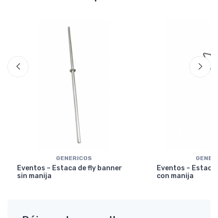
GENERICOS
GENER
Eventos – Estaca de fly banner
Eventos – Estaca 
sin manija
con manija