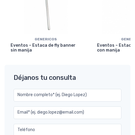
GENERICOS
GENER
Eventos – Estaca de fly banner
Eventos – Estaca 
sin manija
con manija
Déjanos tu consulta
Nombre completo* (ej. Diego Lopez)
Email* (ej. diego.lopez@email.com)
Teléfono