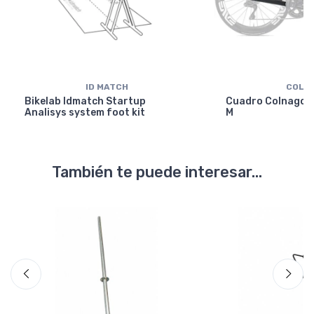
ID MATCH
COLN
Bikelab Idmatch Startup
Cuadro Colnago Y
Analisys system foot kit
M
También te puede interesar...