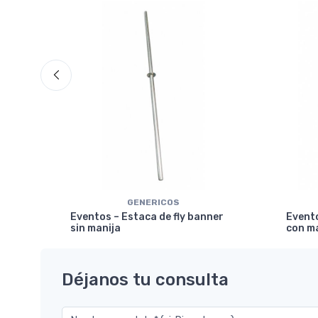
GENERICOS
ical
Eventos – Estaca de fly banner
Evento
sin manija
con m
Déjanos tu consulta