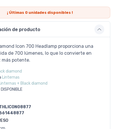
¡ Últimas
0
unidades disponibles !
ación de producto
iamond Icon 700 Headlamp proporciona una
ida de 700 lúmenes, lo que lo convierte en
z más potente.
ack diamond
a
Linternas
Linternas + Black diamond
 DISPONIBLE
THLICON08877
661448877
PESO
0cm.