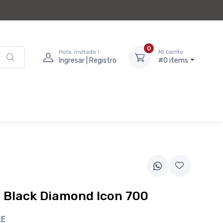
0
Hola, invitado !
Mi carrito
Ingresar | Registro
#0 items
 Black Diamond Icon 700
LE