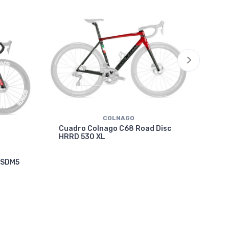
COLNAGO
Cuadro Colnago C68 Road Disc
HRRD 530 XL
Cua
 SDM5
VRW