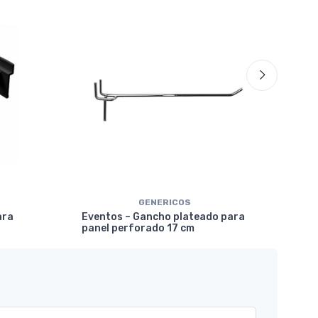
GENERICOS
Eve
ara
Eventos – Gancho plateado para
mar
panel perforado 17 cm