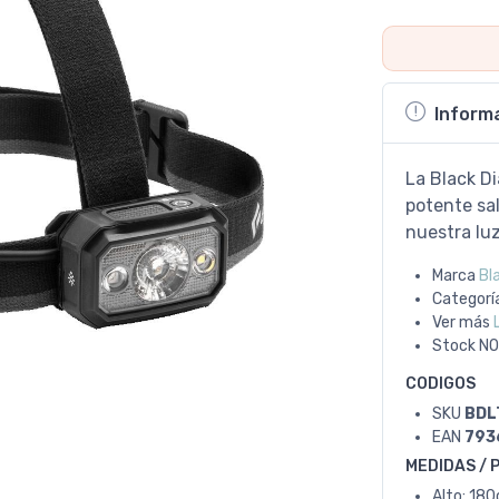
Inform
La Black D
potente sal
nuestra lu
Marca
Bl
Categorí
Ver más
Stock
NO
CODIGOS
SKU
BDL
EAN
793
MEDIDAS / 
Alto: 18