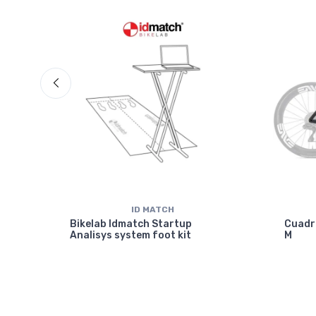
ID MATCH
isc
Bikelab Idmatch Startup
Cuadr
Analisys system foot kit
M