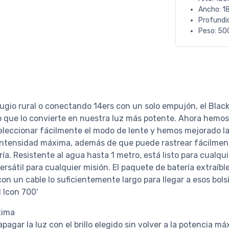
Ancho: 1
Profundi
Peso: 50
refugio rural o conectando 14ers con un solo empujón, el Bl
o que lo convierte en nuestra luz más potente. Ahora hemos 
leccionar fácilmente el modo de lente y hemos mejorado la e
intensidad máxima, además de que puede rastrear fácilmente
ría. Resistente al agua hasta 1 metro, está listo para cualq
 versátil para cualquier misión. El paquete de batería extraí
a con un cable lo suficientemente largo para llegar a esos bols
 Icon 700'
xima
pagar la luz con el brillo elegido sin volver a la potencia m