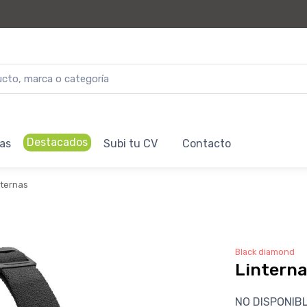
Destacados
as
Subi tu CV
Contacto
nternas
Black diamond
Linterna
NO DISPONIB