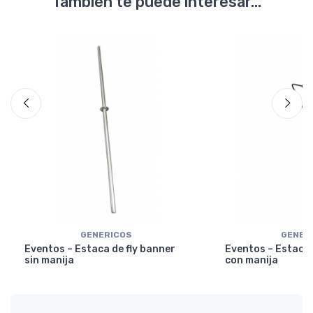
También te puede interesar...
GENERICOS
GENER
Eventos – Estaca de fly banner
Eventos – Estaca 
sin manija
con manija