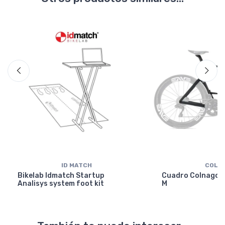
ID MATCH
COLN
Bikelab Idmatch Startup
Cuadro Colnago Y
Analisys system foot kit
M