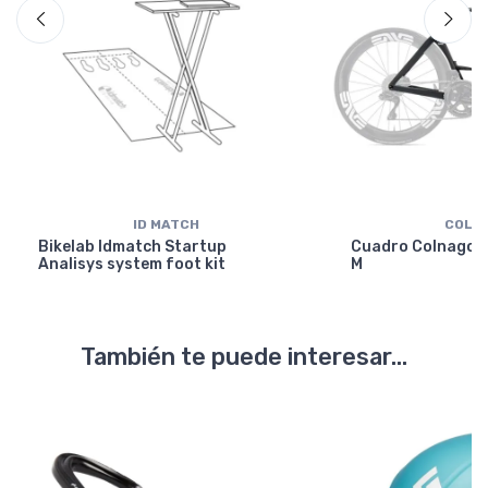
ID MATCH
COLN
Bikelab Idmatch Startup
Cuadro Colnago Y
Analisys system foot kit
M
También te puede interesar...