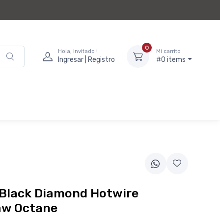
0
Hola, invitado !
Mi carrito
Ingresar | Registro
#0 items
 Black Diamond Hotwire
aw Octane