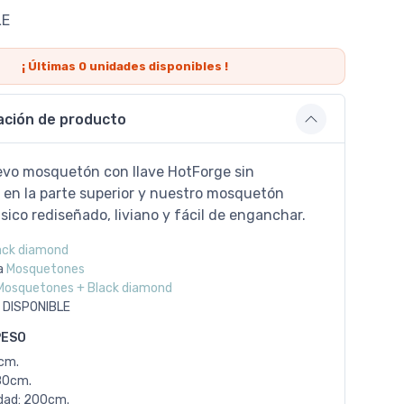
LE
¡ Últimas
0
unidades disponibles !
ación de producto
vo mosquetón con llave HotForge sin
en la parte superior y nuestro mosquetón
sico rediseñado, liviano y fácil de enganchar.
ack diamond
a
Mosquetones
Mosquetones + Black diamond
 DISPONIBLE
PESO
0cm.
80cm.
dad: 200cm.