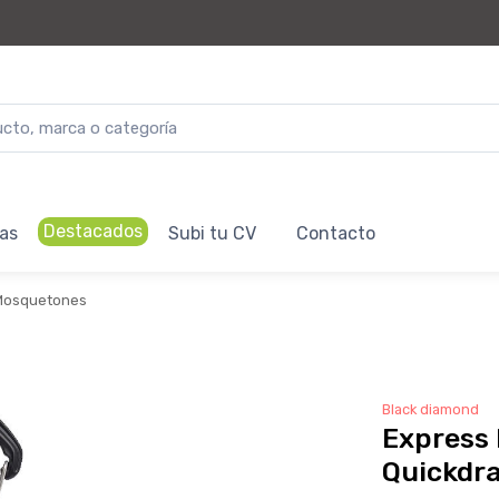
Destacados
as
Subi tu CV
Contacto
Mosquetones
Black diamond
Express
Quickdr