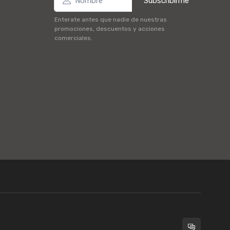
Subscribirme
Enterate antes que nadie de nuestras
promociones, descuentos y acciones
comerciales.