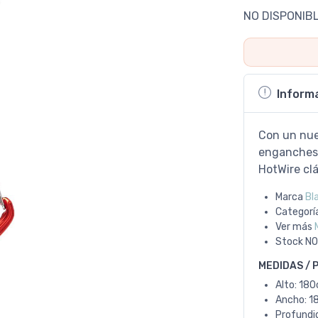
NO DISPONIB
Inform
Con un nue
enganches 
HotWire clá
Marca
Bl
Categorí
Ver más
Stock
NO
MEDIDAS / 
Alto: 18
Ancho: 1
Profundi