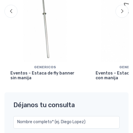
GENERICOS
GENER
Eventos – Estaca de fly banner
Eventos – Estaca 
sin manija
con manija
Déjanos tu consulta
Nombre completo* (ej. Diego Lopez)