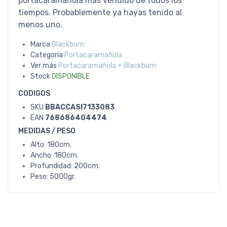
portacaramañola más vendido de todos los
tiempos. Probablemente ya hayas tenido al
menos uno.
Marca
Blackburn
Categoría
Portacaramañola
Ver más
Portacaramañola + Blackburn
Stock
DISPONIBLE
CODIGOS
SKU
BBACCASI7133083
EAN
768686404474
MEDIDAS / PESO
Alto: 180cm.
Ancho: 180cm.
Profundidad: 200cm.
Peso: 5000gr.