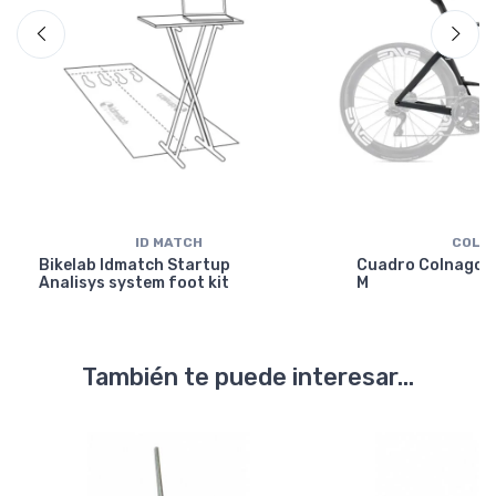
ID MATCH
COLN
Bikelab Idmatch Startup
Cuadro Colnago Y
Analisys system foot kit
M
También te puede interesar...