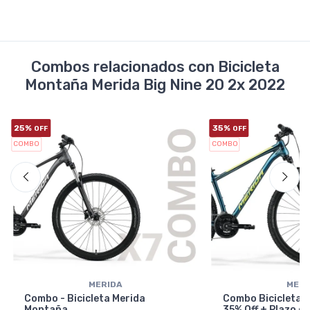
Combos relacionados con Bicicleta
Montaña Merida Big Nine 20 2x 2022
25%
35%
OFF
OFF
COMBO
COMBO
MERIDA
MERI
Combo - Bicicleta Merida
Combo Bicicleta 
Montaña
35% Off + Plazo d