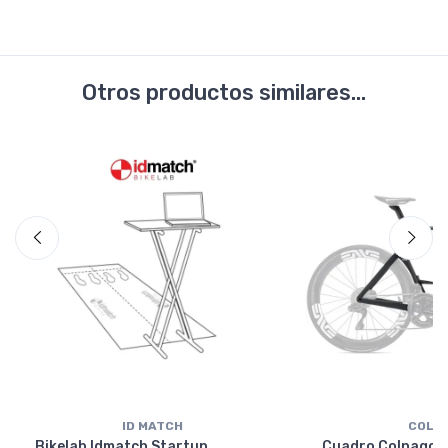
Otros productos similares...
ID MATCH
COLN
Bikelab Idmatch Startup
Cuadro Colnago Y