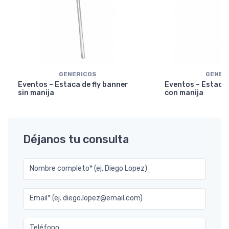
GENERICOS
GENER
Eventos – Estaca de fly banner
Eventos – Estaca 
sin manija
con manija
Déjanos tu consulta
Nombre completo* (ej. Diego Lopez)
Email* (ej. diego.lopez@email.com)
Teléfono