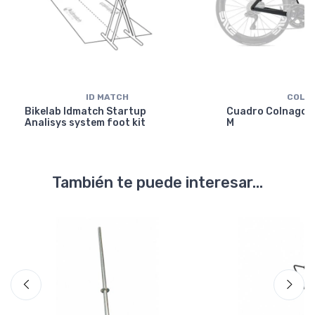
ID MATCH
COLN
Bikelab Idmatch Startup
Cuadro Colnago Y
Analisys system foot kit
M
También te puede interesar...