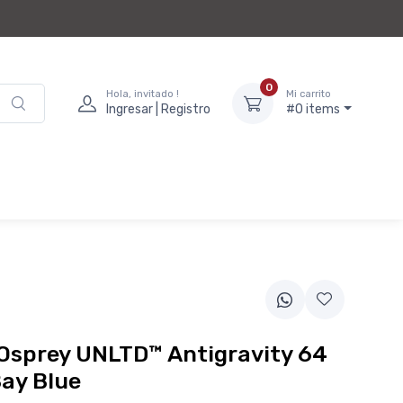
0
Hola, invitado !
Mi carrito
Ingresar | Registro
#0 items
Osprey UNLTD™ Antigravity 64
ay Blue