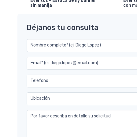
Eventos – Estaca de fly banner
Evento
sin manija
con m
Déjanos tu consulta
Nombre completo* (ej. Diego Lopez)
Email* (ej. diego.lopez@email.com)
Teléfono
Ubicación
Por favor describa en detalle su solicitud