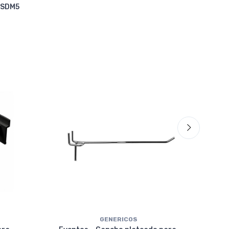
 SDM5
VRW
GENERICOS
Eve