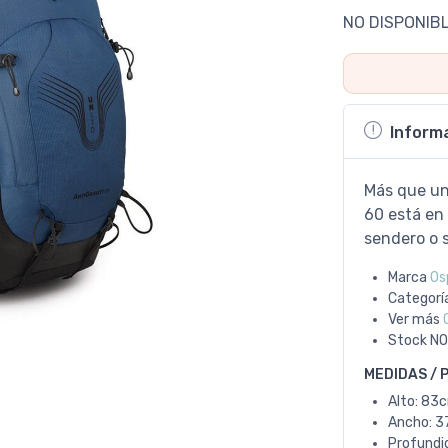
NO DISPONIB
Inform
Más que un
60 está en
sendero o 
Marca
Os
Categorí
Ver más
Stock
NO
MEDIDAS / 
Alto: 83
Ancho: 3
Profundi