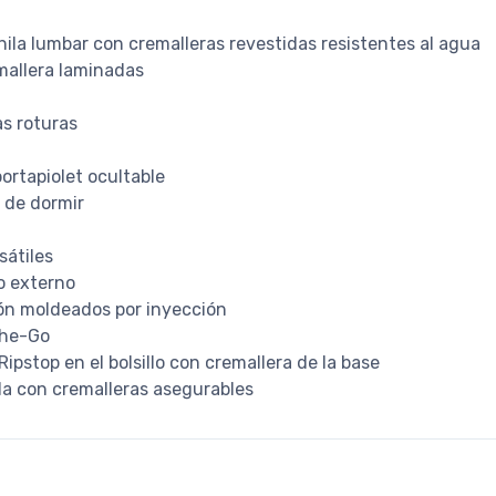
ila lumbar con cremalleras revestidas resistentes al agua
mallera laminadas
as roturas
portapiolet ocultable
a de dormir
sátiles
o externo
ón moldeados por inyección
the-Go
ipstop en el bolsillo con cremallera de la base
ada con cremalleras asegurables