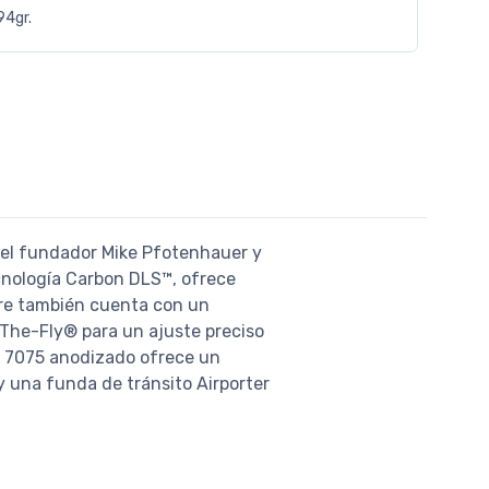
94gr.
r el fundador Mike Pfotenhauer y
ecnología Carbon DLS™, ofrece
bre también cuenta con un
-The-Fly® para un ajuste preciso
o 7075 anodizado ofrece un
y una funda de tránsito Airporter