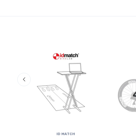
ID MATCH
isc