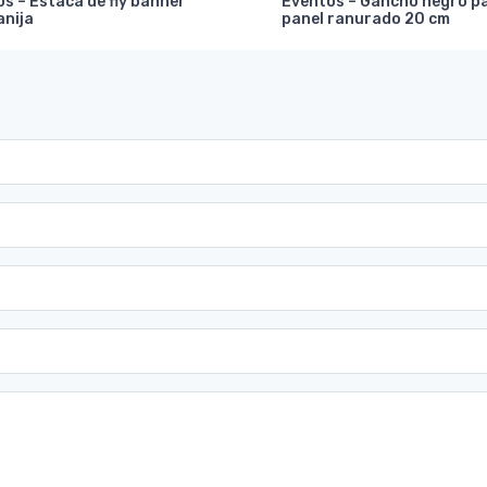
s – Estaca de fly banner
Eventos – Gancho negro p
anija
panel ranurado 20 cm