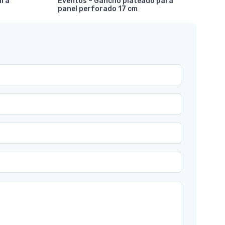
ara
Eventos – Gancho plateado para
mar
panel perforado 17 cm