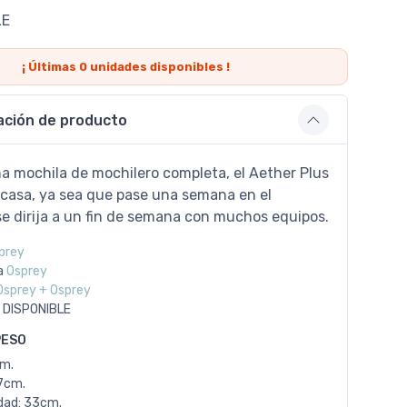
LE
¡ Últimas
0
unidades disponibles !
ación de producto
a mochila de mochilero completa, el Aether Plus
 casa, ya sea que pase una semana en el
se dirija a un fin de semana con muchos equipos.
prey
a
Osprey
Osprey + Osprey
 DISPONIBLE
PESO
cm.
7cm.
dad: 33cm.