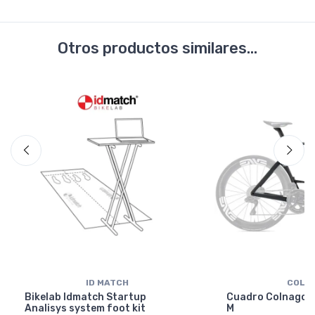
Otros productos similares...
ID MATCH
COLN
Bikelab Idmatch Startup
Cuadro Colnago Y
Analisys system foot kit
M