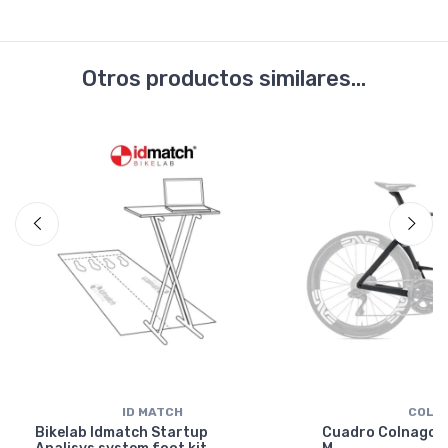
Otros productos similares...
ID MATCH
COLN
Bikelab Idmatch Startup
Cuadro Colnago Y