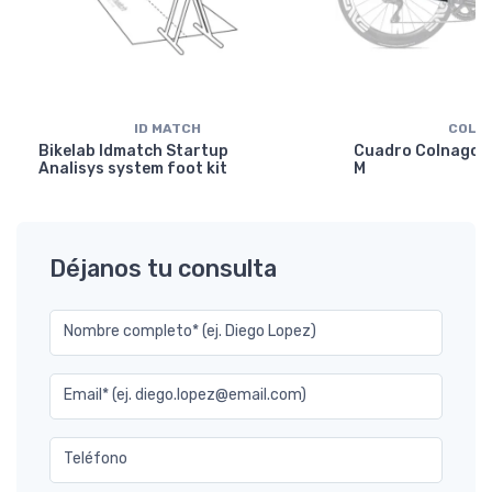
ID MATCH
COLN
Bikelab Idmatch Startup
Cuadro Colnago Y
Analisys system foot kit
M
Déjanos tu consulta
Nombre completo* (ej. Diego Lopez)
Email* (ej. diego.lopez@email.com)
Teléfono